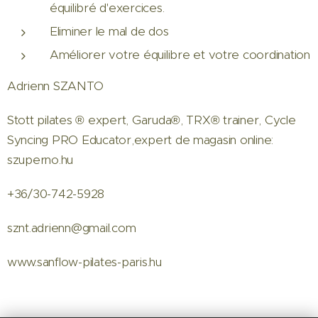
équilibré d'exercices.
Eliminer le mal de dos
Améliorer votre équilibre et votre coordination
Adrienn SZANTO
Stott pilates ® expert, Garuda®, TRX® trainer, Cycle
Syncing PRO Educator,expert de magasin online:
szuperno.hu
+36/30-742-5928
sznt.adrienn@gmail.com
www.sanflow-pilates-paris.hu