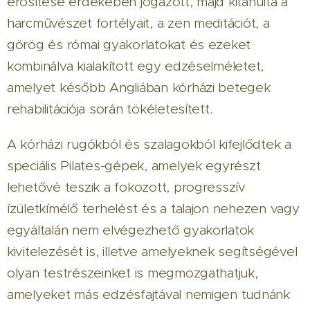
erősítése érdekében jógázott, majd kitanulta a
harcművészet fortélyait, a zen meditációt, a
görög és római gyakorlatokat és ezeket
kombinálva kialakított egy edzéselméletet,
amelyet később Angliában kórházi betegek
rehabilitációja során tökéletesített.
A kórházi rugókból és szalagokból kifejlődtek a
speciális Pilates-gépek, amelyek egyrészt
lehetővé teszik a fokozott, progresszív
ízületkímélő terhelést és a talajon nehezen vagy
egyáltalán nem elvégezhető gyakorlatok
kivitelezését is, illetve amelyeknek segítségével
olyan testrészeinket is megmozgathatjuk,
amelyeket más edzésfajtával nemigen tudnánk