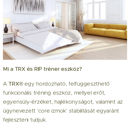
Mi a TRX és RIP tréner eszköz?
A
TRX
®
egy hordozható, felfüggeszthető
funkcionális tréning eszköz, mellyel erőt,
egyensúly-érzéket, hajlékonyságot, valamint az
úgynevezett 'core izmok' stabilitását egyaránt
fejleszteni tudjuk.