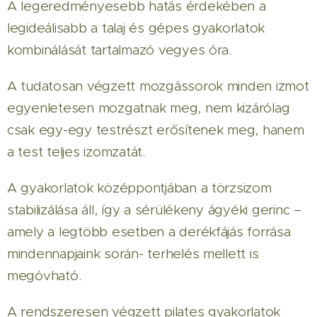
A legeredményesebb hatás érdekében a
legideálisabb a talaj és gépes gyakorlatok
kombinálását tartalmazó vegyes óra.
A tudatosan végzett mozgássorok minden izmot
egyenletesen mozgatnak meg, nem kizárólag
csak egy-egy testrészt erősítenek meg, hanem
a test teljes izomzatát.
A gyakorlatok középpontjában a törzsizom
stabilizálása áll, így a sérülékeny ágyéki gerinc –
amely a legtöbb esetben a derékfájás forrása
mindennapjaink során- terhelés mellett is
megóvható.
A rendszeresen végzett pilates gyakorlatok