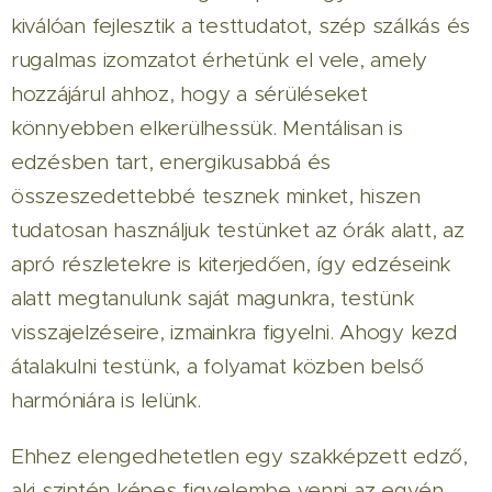
kiválóan fejlesztik a testtudatot, szép szálkás és
rugalmas izomzatot érhetünk el vele, amely
hozzájárul ahhoz, hogy a sérüléseket
könnyebben elkerülhessük. Mentálisan is
edzésben tart, energikusabbá és
összeszedettebbé tesznek minket, hiszen
tudatosan használjuk testünket az órák alatt, az
apró részletekre is kiterjedően, így edzéseink
alatt megtanulunk saját magunkra, testünk
visszajelzéseire, izmainkra figyelni. Ahogy kezd
átalakulni testünk, a folyamat közben belső
harmóniára is lelünk.
Ehhez elengedhetetlen egy szakképzett edző,
aki szintén képes figyelembe venni az egyén